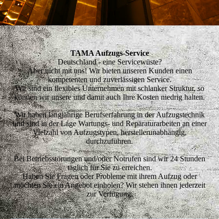
TAMA Aufzugs-Service
Deutschland - eine Servicewüste?
Aber nicht mit uns! Wir bieten unseren Kunden einen
kompetenten und zuverlässigen Service.
Wir sind ein flexibles Unternehmen mit schlanker Struktur, so
können wir unsere und damit auch Ihre Kosten niedrig halten.
Wir haben langjährige Berufserfahrung in der Aufzugstechnik
und sind in der Lage Wartungs- und Reparaturarbeiten an einer
Vielzahl von Aufzugstypen, herstellerunabhängig,
durchzuführen.
Bei Betriebsstörungen und/oder Notrufen sind wir 24 Stunden
täglich für Sie zu erreichen.
Haben Sie Fragen oder Probleme mit ihrem Aufzug oder
möchten Sie ein Angebot einholen? Wir stehen ihnen jederzeit
zur Verfügung.