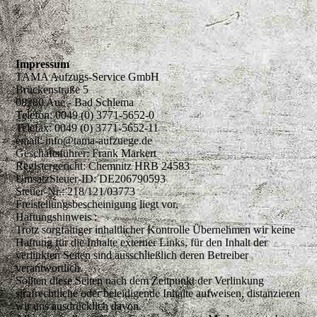
Impressum
TAMA Aufzugs-Service GmbH
Brückenstraße 5
08280 Aue - Bad Schlema
Telefon: 0049 (0) 3771-5652-0
Telefax: 0049 (0) 3771-5652-11
email: info@tama-aufzuege.de
Geschäftsführer: Frank Markert
Registergericht: Chemnitz HRB 24583
UmsatzSteuer-ID: DE206790593
Steuer-Nr.: 218/121/03773
Freistellungsbescheinigung liegt vor.
Haftungshinweis :
Trotz sorgfältiger inhaltlicher Kontrolle Übernehmen wir keine
Haftung für die Inhalte externer Links, für den Inhalt der
verlinkten Seiten sind ausschließlich deren Betreiber
verantwortlich.
Sollten diese Seiten nach dem Zeitpunkt der Verlinkung
strafrechtliche oder beleidigende Inhalte aufweisen, distanzieren
wir uns ausdrücklich davon.