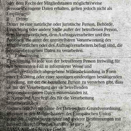
oder dem Recht der Mitgliedstaaten möglicherweise
personenbezogene Daten erhalten, gelten jedoch nicht als
Empfänger.
j) Dritter
Dritter ist eine natürliche oder juristische Person, Behörde,
Einrichtung oder andere Stelle außer der betroffenen Person,
dem Verantwortlichen, dem Auftragsverarbeiter und den
Personen, die unter der unmittelbaren Verantwortung des
Verantwortlichen oder des Auftragsverarbeiters befugt sind, die
personenbezogenen Daten zu verarbeiten.
k) Einwilligung
Einwilligung ist jede von der betroffenen Person freiwillig für
den bestimmten Fall in informierter Weise und
unmissverständlich abgegebene Willensbekundung in Form
einer Erklärung oder einer sonstigen eindeutigen bestätigenden
Handlung, mit der die betroffene Person zu verstehen gibt, dass
sie mit der Verarbeitung der sie betreffenden
personenbezogenen Daten einverstanden ist.
2. Name und Anschrift des für die Verarbeitung
Verantwortlichen
Verantwortlicher im Sinne der Datenschutz-Grundverordnung,
sonstiger in den Mitgliedstaaten der Europäischen Union
geltenden Datenschutzgesetze und anderer Bestimmungen mit
datenschutzrechtlichem Charakter ist die:
TAMA Aufzugs-Service GmbH