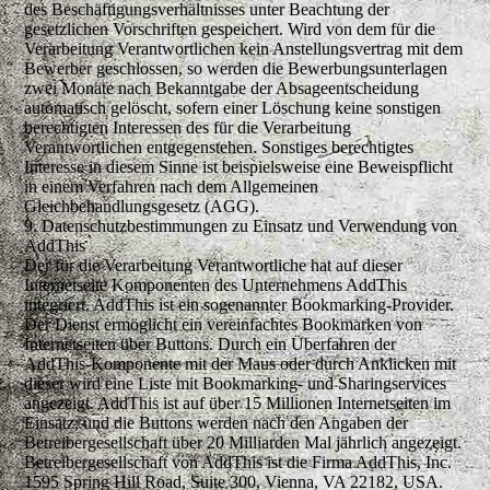
des Beschäftigungsverhältnisses unter Beachtung der
gesetzlichen Vorschriften gespeichert. Wird von dem für die
Verarbeitung Verantwortlichen kein Anstellungsvertrag mit dem
Bewerber geschlossen, so werden die Bewerbungsunterlagen
zwei Monate nach Bekanntgabe der Absageentscheidung
automatisch gelöscht, sofern einer Löschung keine sonstigen
berechtigten Interessen des für die Verarbeitung
Verantwortlichen entgegenstehen. Sonstiges berechtigtes
Interesse in diesem Sinne ist beispielsweise eine Beweispflicht
in einem Verfahren nach dem Allgemeinen
Gleichbehandlungsgesetz (AGG).
9. Datenschutzbestimmungen zu Einsatz und Verwendung von
AddThis
Der für die Verarbeitung Verantwortliche hat auf dieser
Internetseite Komponenten des Unternehmens AddThis
integriert. AddThis ist ein sogenannter Bookmarking-Provider.
Der Dienst ermöglicht ein vereinfachtes Bookmarken von
Internetseiten über Buttons. Durch ein Überfahren der
AddThis-Komponente mit der Maus oder durch Anklicken mit
dieser wird eine Liste mit Bookmarking- und Sharingservices
angezeigt. AddThis ist auf über 15 Millionen Internetseiten im
Einsatz, und die Buttons werden nach den Angaben der
Betreibergesellschaft über 20 Milliarden Mal jährlich angezeigt.
Betreibergesellschaft von AddThis ist die Firma AddThis, Inc.
1595 Spring Hill Road, Suite 300, Vienna, VA 22182, USA.