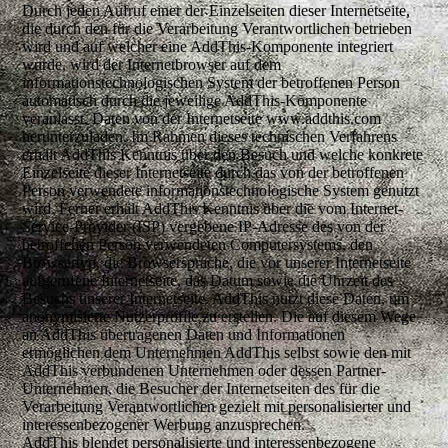
Durch jeden Aufruf einer der Einzelseiten dieser Internetseite,
die durch den für die Verarbeitung Verantwortlichen betrieben
wird und auf welcher eine AddThis-Komponente integriert
wurde, wird der Internetbrowser auf dem
informationstechnologischen System der betroffenen Person
automatisch durch die jeweilige AddThis-Komponente
veranlasst, Daten von der Internetseite www.addthis.com
herunterzuladen. Im Rahmen dieses technischen Verfahrens
erhält AddThis Kenntnis über den Besuch und welche konkrete
Einzelseite dieser Internetseite durch das von der betroffenen
Person verwendete informationstechnologische System genutzt
wird. Ferner erhält AddThis Kenntnis über die vom Internet-
Service-Provider (ISP) vergebene IP-Adresse des von der
betroffenen Person verwendeten Computersystems, den
Browsertyp, die Browsersprache, die vor unserer Internetseite
aufgerufene Internetseite, das Datum sowie die Uhrzeit des
Besuchs unserer Internetseite. AddThis nutzt diese Daten, um
anonymisierte Nutzerprofile zu erstellen. Die auf diesem Wege
an AddThis übertragenen Daten und Informationen
ermöglichen dem Unternehmen AddThis selbst sowie den mit
AddThis verbundenen Unternehmen oder dessen Partner-
Unternehmen, die Besucher der Internetseiten des für die
Verarbeitung Verantwortlichen gezielt mit personalisierter und
interessenbezogener Werbung anzusprechen.
AddThis blendet personalisierte und interessenbezogene