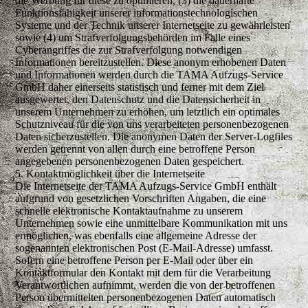
die Werbung für diese zu optimieren, (3) die dauerhafte
Funktionsfähigkeit unserer informationstechnologischen
Systeme und der Technik unserer Internetseite zu gewährleisten
sowie (4) um Strafverfolgungsbehörden im Falle eines
Cyberangriffes die zur Strafverfolgung notwendigen
Informationen bereitzustellen. Diese anonym erhobenen Daten
und Informationen werden durch die TAMA Aufzugs-Service
GmbH daher einerseits statistisch und ferner mit dem Ziel
ausgewertet, den Datenschutz und die Datensicherheit in
unserem Unternehmen zu erhöhen, um letztlich ein optimales
Schutzniveau für die von uns verarbeiteten personenbezogenen
Daten sicherzustellen. Die anonymen Daten der Server-Logfiles
werden getrennt von allen durch eine betroffene Person
angegebenen personenbezogenen Daten gespeichert.
5. Kontaktmöglichkeit über die Internetseite
Die Internetseite der TAMA Aufzugs-Service GmbH enthält
aufgrund von gesetzlichen Vorschriften Angaben, die eine
schnelle elektronische Kontaktaufnahme zu unserem
Unternehmen sowie eine unmittelbare Kommunikation mit uns
ermöglichen, was ebenfalls eine allgemeine Adresse der
sogenannten elektronischen Post (E-Mail-Adresse) umfasst.
Sofern eine betroffene Person per E-Mail oder über ein
Kontaktformular den Kontakt mit dem für die Verarbeitung
Verantwortlichen aufnimmt, werden die von der betroffenen
Person übermittelten personenbezogenen Daten automatisch