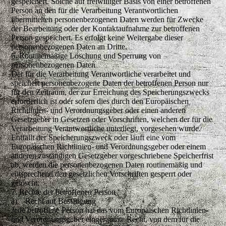
gespeichert. Solche auf freiwilliger Basis von einer betroffenen
Person an den für die Verarbeitung Verantwortlichen
übermittelten personenbezogenen Daten werden für Zwecke
der Bearbeitung oder der Kontaktaufnahme zur betroffenen
Person gespeichert. Es erfolgt keine Weitergabe dieser
personenbezogenen Daten an Dritte.
6. Routinemäßige Löschung und Sperrung von
personenbezogenen Daten
Der für die Verarbeitung Verantwortliche verarbeitet und
speichert personenbezogene Daten der betroffenen Person nur
für den Zeitraum, der zur Erreichung des Speicherungszwecks
erforderlich ist oder sofern dies durch den Europäischen
Richtlinien- und Verordnungsgeber oder einen anderen
Gesetzgeber in Gesetzen oder Vorschriften, welchen der für die
Verarbeitung Verantwortliche unterliegt, vorgesehen wurde.
Entfällt der Speicherungszweck oder läuft eine vom
Europäischen Richtlinien- und Verordnungsgeber oder einem
anderen zuständigen Gesetzgeber vorgeschriebene Speicherfrist
ab, werden die personenbezogenen Daten routinemäßig und
entsprechend den gesetzlichen Vorschriften gesperrt oder
gelöscht.
7. Rechte der betroffenen Person
a) Recht auf Bestätigung
Jede betroffene Person hat das vom Europäischen Richtlinien-
und Verordnungsgeber eingeräumte Recht, von dem für die