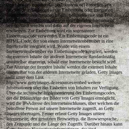
Getty Images gestattet das (ggf. kostenlose) Einbetten von
Stockbildern. Einbetten ist die Einbindung oder Integration
eines bestimmten fremden Inhalts, beispielsweise von Text-,
Video- oder Bild-Daten, die von einer fremden Internetseite
bereitgestellt werden und dann auf der eigenen Internetseite
erscheinen. Zur Einbettung wird ein sogenannter
Einbettungscode verwendet. Ein Einbettungscode ist ein
HTML-Code, der von einem Internetseitenbetreiber in eine
Internetseite integriert wird. Wurde von einem
Internetseitenbetreiber ein Einbettungscode integriert, werden
die externen Inhalte der anderen Internetseite standardmäßig
unmittelbar angezeigt, sobald eine Internetseite besucht wird.
Zur Anzeige der fremden Inhalte werden die externen Inhalte
unmittelbar von der anderen Internetseite geladen. Getty Images
stellt unter dem Link
http://www.gettyimages.de/resources/embed weitere
Informationen über das Einbetten von Inhalten zur Verfügung.
Über die technische Implementierung des Einbettungscodes,
der die Bildanzeige der Bilder von Getty Images ermöglicht,
wird die IP-Adresse des Internetanschlusses, über welchen die
betroffene Person auf unsere Internetseite zugreift, an Getty
Images übertragen. Ferner erfasst Getty Images unsere
Internetseite, den genutzten Browsertyp, die Browsersprache,
den Zeitpunkt und die Länge des Zugriffs. Darüber hinaus kann