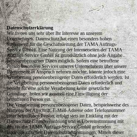
Datenschutzerklärung
Wir freuen uns sehr über Ihr Interesse an unserem
Unternehmen. Datenschutz hat einen besonders hohen
Stellenwert für die Geschäftsleitung der TAMA Aufzugs-
Service GmbH. Eine Nutzung der Internetseiten der TAMA
Aufzugs-Service GmbH ist grundsätzlich ohne jede Angabe
personenbezogener Daten möglich. Sofern eine betroffene
Person besondere Services unseres Unternehmens über unsere
Internetseite in Anspruch nehmen möchte, könnte jedoch eine
Verarbeitung personenbezogener Daten erforderlich werden. Ist
die Verarbeitung personenbezogener Daten erforderlich und
besteht für eine solche Verarbeitung keine gesetzliche
Grundlage, holen wir generell eine Einwilligung der
betroffenen Person ein.
Die Verarbeitung personenbezogener Daten, beispielsweise des
Namens, der Anschrift, E-Mail-Adresse oder Telefonnummer
einer betroffenen Person, erfolgt stets im Einklang mit der
Datenschutz-Grundverordnung und in Übereinstimmung mit
den für die TAMA Aufzugs-Service GmbH geltenden
landesspezifischen Datenschutzbestimmungen. Mittels dieser