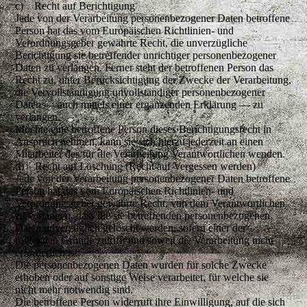
c) Recht auf Berichtigung
Jede von der Verarbeitung personenbezogener Daten betroffene
Person hat das vom Europäischen Richtlinien- und
Verordnungsgeber gewährte Recht, die unverzügliche
Berichtigung sie betreffender unrichtiger personenbezogener
Daten zu verlangen. Ferner steht der betroffenen Person das
Recht zu, unter Berücksichtigung der Zwecke der Verarbeitung,
die Vervollständigung unvollständiger personenbezogener
Daten — auch mittels einer ergänzenden Erklärung — zu
verlangen.
Möchte eine betroffene Person dieses Berichtigungsrecht in
Anspruch nehmen, kann sie sich hierzu jederzeit an einen
Mitarbeiter des für die Verarbeitung Verantwortlichen wenden.
d) Recht auf Löschung (Recht auf Vergessen werden)
Jede von der Verarbeitung personenbezogener Daten betroffene
Person hat das vom Europäischen Richtlinien- und
Verordnungsgeber gewährte Recht, von dem Verantwortlichen
zu verlangen, dass die sie betreffenden personenbezogenen
Daten unverzüglich gelöscht werden, sofern einer der
folgenden Gründe zutrifft und soweit die Verarbeitung nicht
erforderlich ist:
Die personenbezogenen Daten wurden für solche Zwecke
erhoben oder auf sonstige Weise verarbeitet, für welche sie
nicht mehr notwendig sind.
Die betroffene Person widerruft ihre Einwilligung, auf die sich