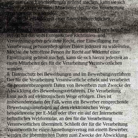
automatisierte Entscheidungen geltend machen, kann sie sich
hierzu jederzeit an einen Mitarbeiter des für die Verarbeitung
Verantwortlichen wenden.
i) Recht auf Widerruf einer datenschutzrechtlichen
Einwilligung
Jede von der Verarbeitung personenbezogener Daten betroffene
Person hat das vom Europäischen Richtlinien- und
Verordnungsgeber gewährte Recht, eine Einwilligung zur
Verarbeitung personenbezogener Daten jederzeit zu widerrufen.
Möchte die betroffene Person ihr Recht auf Widerruf einer
Einwilligung geltend machen, kann sie sich hierzu jederzeit an
einen Mitarbeiter des für die Verarbeitung Verantwortlichen
wenden.
8. Datenschutz bei Bewerbungen und im Bewerbungsverfahren
Der für die Verarbeitung Verantwortliche erhebt und verarbeitet
die personenbezogenen Daten von Bewerbern zum Zwecke der
Abwicklung des Bewerbungsverfahrens. Die Verarbeitung
kann auch auf elektronischem Wege erfolgen. Dies ist
insbesondere dann der Fall, wenn ein Bewerber entsprechende
Bewerbungsunterlagen auf dem elektronischen Wege,
beispielsweise per E-Mail oder über ein auf der Internetseite
befindliches Webformular, an den für die Verarbeitung
Verantwortlichen übermittelt. Schließt der für die Verarbeitung
Verantwortliche einen Anstellungsvertrag mit einem Bewerber,
werden die übermittelten Daten zum Zwecke der Abwicklung