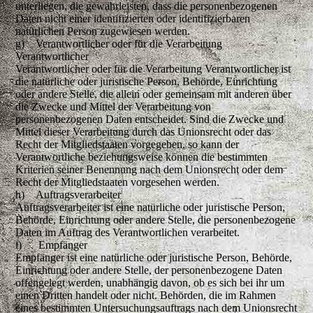
unterliegen, die gewährleisten, dass die personenbezogenen
Daten nicht einer identifizierten oder identifizierbaren
natürlichen Person zugewiesen werden.
g) Verantwortlicher oder für die Verarbeitung
Verantwortlicher
Verantwortlicher oder für die Verarbeitung Verantwortlicher ist
die natürliche oder juristische Person, Behörde, Einrichtung
oder andere Stelle, die allein oder gemeinsam mit anderen über
die Zwecke und Mittel der Verarbeitung von
personenbezogenen Daten entscheidet. Sind die Zwecke und
Mittel dieser Verarbeitung durch das Unionsrecht oder das
Recht der Mitgliedstaaten vorgegeben, so kann der
Verantwortliche beziehungsweise können die bestimmten
Kriterien seiner Benennung nach dem Unionsrecht oder dem
Recht der Mitgliedstaaten vorgesehen werden.
h) Auftragsverarbeiter
Auftragsverarbeiter ist eine natürliche oder juristische Person,
Behörde, Einrichtung oder andere Stelle, die personenbezogene
Daten im Auftrag des Verantwortlichen verarbeitet.
i) Empfänger
Empfänger ist eine natürliche oder juristische Person, Behörde,
Einrichtung oder andere Stelle, der personenbezogene Daten
offengelegt werden, unabhängig davon, ob es sich bei ihr um
einen Dritten handelt oder nicht. Behörden, die im Rahmen
eines bestimmten Untersuchungsauftrags nach dem Unionsrecht