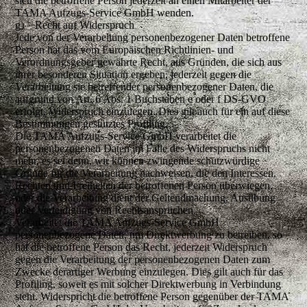
sich die betroffene Person jederzeit an einen Mitarbeiter der
TAMA Aufzugs-Service GmbH wenden.
g) Recht auf Widerspruch
Jede von der Verarbeitung personenbezogener Daten betroffene
Person hat das vom Europäischen Richtlinien- und
Verordnungsgeber gewährte Recht, aus Gründen, die sich aus
ihrer besonderen Situation ergeben, jederzeit gegen die
Verarbeitung sie betreffender personenbezogener Daten, die
aufgrund von Art. 6 Abs. 1 Buchstaben e oder f DS-GVO
erfolgt, Widerspruch einzulegen. Dies gilt auch für ein auf diese
Bestimmungen gestütztes Profiling.
Die TAMA Aufzugs-Service GmbH verarbeitet die
personenbezogenen Daten im Falle des Widerspruchs nicht
mehr, es sei denn, wir können zwingende schutzwürdige
Gründe für die Verarbeitung nachweisen, die den Interessen,
Rechten und Freiheiten der betroffenen Person überwiegen,
oder die Verarbeitung dient der Geltendmachung, Ausübung
oder Verteidigung von Rechtsansprüchen.
Verarbeitet die TAMA Aufzugs-Service GmbH
personenbezogene Daten, um Direktwerbung zu betreiben, so
hat die betroffene Person das Recht, jederzeit Widerspruch
gegen die Verarbeitung der personenbezogenen Daten zum
Zwecke derartiger Werbung einzulegen. Dies gilt auch für das
Profiling, soweit es mit solcher Direktwerbung in Verbindung
steht. Widerspricht die betroffene Person gegenüber der TAMA