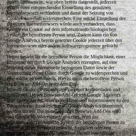
unsere Internetseite, wie oben bereits dargestellt, jederzeit
mittels einer entsprechenden Einstellung des genutzten
Internetbrowsers verhindern und damit der Setzung von
Cookies dauerhaft widersprechen. Eine solche Einstellung des
genutzten Internetbrowsers würde auch verhindern, dass
Google ein Cookie auf dem informationstechnologischen
System der betroffenen Person setzt. Zudem kann ein von
Google Analytics bereits gesetzter Cookie jederzeit über den
Internetbrowser oder andere Softwareprogramme gelöscht
werden.
Ferner besteht für die betroffene Person die Möglichkeit, einer
Erfassung der durch Google Analytics erzeugten, auf eine
Nutzung dieser Internetseite bezogenen Daten sowie der
Verarbeitung dieser Daten durch Google zu widersprechen und
eine solche zu verhindern. Hierzu muss die betroffene Person
ein Browser-Add-On unter dem Link
https://tools.google.com/dlpage/gaoptout herunterladen und
installieren. Dieses Browser-Add-On teilt Google Analytics
über JavaScript mit, dass keine Daten und Informationen zu den
Besuchen von Internetseiten an Google Analytics übermittelt
werden dürfen. Die Installation des Browser-Add-Ons wird
von Google als Widerspruch gewertet. Wird das
informationstechnologische System der betroffenen Person zu
einem späteren Zeitpunkt gelöscht, formatiert oder neu
installiert, muss durch die betroffene Person eine erneute