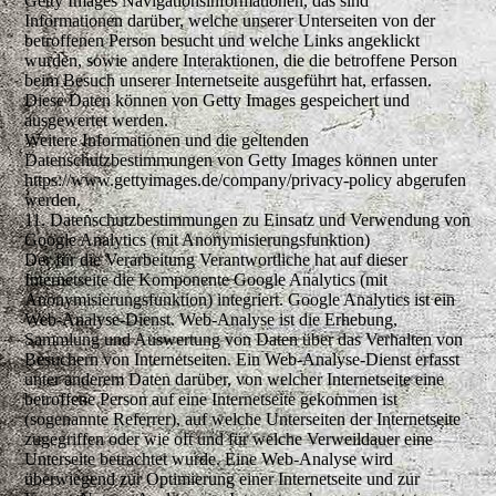
Getty Images Navigationsinformationen, das sind
Informationen darüber, welche unserer Unterseiten von der
betroffenen Person besucht und welche Links angeklickt
wurden, sowie andere Interaktionen, die die betroffene Person
beim Besuch unserer Internetseite ausgeführt hat, erfassen.
Diese Daten können von Getty Images gespeichert und
ausgewertet werden.
Weitere Informationen und die geltenden
Datenschutzbestimmungen von Getty Images können unter
https://www.gettyimages.de/company/privacy-policy abgerufen
werden.
11. Datenschutzbestimmungen zu Einsatz und Verwendung von
Google Analytics (mit Anonymisierungsfunktion)
Der für die Verarbeitung Verantwortliche hat auf dieser
Internetseite die Komponente Google Analytics (mit
Anonymisierungsfunktion) integriert. Google Analytics ist ein
Web-Analyse-Dienst. Web-Analyse ist die Erhebung,
Sammlung und Auswertung von Daten über das Verhalten von
Besuchern von Internetseiten. Ein Web-Analyse-Dienst erfasst
unter anderem Daten darüber, von welcher Internetseite eine
betroffene Person auf eine Internetseite gekommen ist
(sogenannte Referrer), auf welche Unterseiten der Internetseite
zugegriffen oder wie oft und für welche Verweildauer eine
Unterseite betrachtet wurde. Eine Web-Analyse wird
überwiegend zur Optimierung einer Internetseite und zur