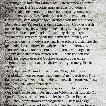
Werbung auf Basis eines durch das Unternehmen gesetzten
Cookies ein. Dieses Cookie analysiert das individuelle
Surfverhalten des von der betroffenen Person genutzten
Computersystems. Das Cookie speichert die von dem
Computersystem ausgehenden Besuche von Internetseiten.
Die betroffene Person kann die Setzung von Cookies durch
unsere Internetseite, wie oben bereits dargestellt, jederzeit
mittels einer entsprechenden Einstellung des genutzten
Internetbrowsers verhindern und damit der Setzung von
Cookies dauerhaft widersprechen. Eine solche Einstellung des
genutzten Internetbrowsers würde auch verhindern, dass
AddThis ein Cookie auf dem informationstechnologischen
System der betroffenen Person setzt. Zudem können von
AddThis bereits gesetzte Cookies jederzeit über einen
Internetbrowser oder andere Softwareprogramme gelöscht
werden.
Die betroffene Person hat zudem die Möglichkeit, der
Verarbeitung von personenbezogenen Daten durch AddThis
dauerhaft zu widersprechen. Hierzu muss die betroffene Person
den Opt-Out-Button unter dem Link
http://www.addthis.com/privacy/opt-out drücken, der einen
Opt-Out-Cookie setzt. Der mit dem Widerspruch gesetzte Opt-
Out-Cookie, wird auf dem von der betroffenen Person
genutzten informationstechnologischen System abgelegt.
Werden die Cookies auf dem System der betroffenen Person