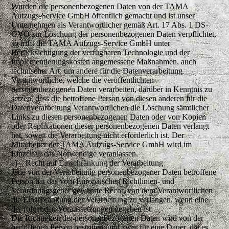
Wurden die personenbezogenen Daten von der TAMA
Aufzugs-Service GmbH öffentlich gemacht und ist unser
Unternehmen als Verantwortlicher gemäß Art. 17 Abs. 1 DS-
GVO zur Löschung der personenbezogenen Daten verpflichtet,
so trifft die TAMA Aufzugs-Service GmbH unter
Berücksichtigung der verfügbaren Technologie und der
Implementierungskosten angemessene Maßnahmen, auch
technischer Art, um andere für die Datenverarbeitung
Verantwortliche, welche die veröffentlichten
personenbezogenen Daten verarbeiten, darüber in Kenntnis zu
setzen, dass die betroffene Person von diesen anderen für die
Datenverarbeitung Verantwortlichen die Löschung sämtlicher
Links zu diesen personenbezogenen Daten oder von Kopien
oder Replikationen dieser personenbezogenen Daten verlangt
hat, soweit die Verarbeitung nicht erforderlich ist. Der
Mitarbeiter der TAMA Aufzugs-Service GmbH wird im
Einzelfall das Notwendige veranlassen.
e) Recht auf Einschränkung der Verarbeitung
Jede von der Verarbeitung personenbezogener Daten betroffene
Person hat das vom Europäischen Richtlinien- und
Verordnungsgeber gewährte Recht, von dem Verantwortlichen
die Einschränkung der Verarbeitung zu verlangen, wenn eine
der folgenden Voraussetzungen gegeben ist:
Die Richtigkeit der personenbezogenen Daten wird von der
betroffenen Person bestritten, und zwar für eine Dauer, die es