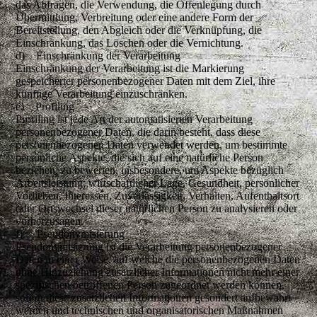
das Abfragen, die Verwendung, die Offenlegung durch
Übermittlung, Verbreitung oder eine andere Form der
Bereitstellung, den Abgleich oder die Verknüpfung, die
Einschränkung, das Löschen oder die Vernichtung.
d) Einschränkung der Verarbeitung
Einschränkung der Verarbeitung ist die Markierung
gespeicherter personenbezogener Daten mit dem Ziel, ihre
künftige Verarbeitung einzuschränken.
e) Profiling
Profiling ist jede Art der automatisierten Verarbeitung
personenbezogener Daten, die darin besteht, dass diese
personenbezogenen Daten verwendet werden, um bestimmte
persönliche Aspekte, die sich auf eine natürliche Person
beziehen, zu bewerten, insbesondere, um Aspekte bezüglich
Arbeitsleistung, wirtschaftlicher Lage, Gesundheit, persönlicher
Vorlieben, Interessen, Zuverlässigkeit, Verhalten, Aufenthaltsort
oder Ortswechsel dieser natürlichen Person zu analysieren oder
vorherzusagen.
f) Pseudonymisierung
Pseudonymisierung ist die Verarbeitung personenbezogener
Daten in einer Weise, auf welche die personenbezogenen Daten
ohne Hinzuziehung zusätzlicher Informationen nicht mehr einer
spezifischen betroffenen Person zugeordnet werden können,
sofern diese zusätzlichen Informationen gesondert aufbewahrt
werden und technischen und organisatorischen Maßnahmen