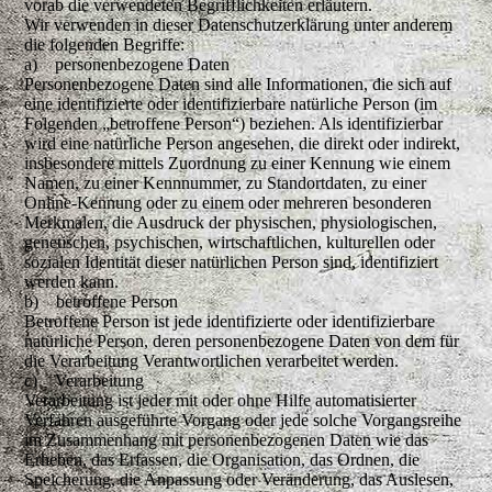
vorab die verwendeten Begrifflichkeiten erläutern.
Wir verwenden in dieser Datenschutzerklärung unter anderem
die folgenden Begriffe:
a) personenbezogene Daten
Personenbezogene Daten sind alle Informationen, die sich auf
eine identifizierte oder identifizierbare natürliche Person (im
Folgenden „betroffene Person“) beziehen. Als identifizierbar
wird eine natürliche Person angesehen, die direkt oder indirekt,
insbesondere mittels Zuordnung zu einer Kennung wie einem
Namen, zu einer Kennnummer, zu Standortdaten, zu einer
Online-Kennung oder zu einem oder mehreren besonderen
Merkmalen, die Ausdruck der physischen, physiologischen,
genetischen, psychischen, wirtschaftlichen, kulturellen oder
sozialen Identität dieser natürlichen Person sind, identifiziert
werden kann.
b) betroffene Person
Betroffene Person ist jede identifizierte oder identifizierbare
natürliche Person, deren personenbezogene Daten von dem für
die Verarbeitung Verantwortlichen verarbeitet werden.
c) Verarbeitung
Verarbeitung ist jeder mit oder ohne Hilfe automatisierter
Verfahren ausgeführte Vorgang oder jede solche Vorgangsreihe
im Zusammenhang mit personenbezogenen Daten wie das
Erheben, das Erfassen, die Organisation, das Ordnen, die
Speicherung, die Anpassung oder Veränderung, das Auslesen,