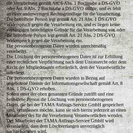
die Verarbeitung gemäß Art. 6 Abs. 1 Buchstabe a DS-GVO
oder Art. 9 Abs. 2 Buchstabe a DS-GVO stützte, und es fehlt
an einer anderweitigen Rechtsgrundlage für die Verarbeitung.
Die betroffene Person legt gemäß Art. 21 Abs. 1 DS-GVO
Widerspruch gegen die Verarbeitung ein, und es liegen keine
vorrangigen berechtigten Gründe für die Verarbeitung vor, oder
die betroffene Person legt gemäß Art. 21 Abs. 2 DS-GVO
Widerspruch gegen die Verarbeitung ein.
Die personenbezogenen Daten wurden unrechtmäßig
verarbeitet.
Die Löschung der personenbezogenen Daten ist zur Erfüllung
einer rechtlichen Verpflichtung nach dem Unionsrecht oder dem
Recht der Mitgliedstaaten erforderlich, dem der Verantwortliche
unterliegt.
Die personenbezogenen Daten wurden in Bezug auf
angebotene Dienste der Informationsgesellschaft gemäß Art. 8
Abs. 1 DS-GVO erhoben.
Sofern einer der oben genannten Gründe zutrifft und eine
betroffene Person die Löschung von personenbezogenen
Daten, die bei der TAMA Aufzugs-Service GmbH gespeichert
sind, veranlassen möchte, kann sie sich hierzu jederzeit an einen
Mitarbeiter des für die Verarbeitung Verantwortlichen wenden.
Der Mitarbeiter der TAMA Aufzugs-Service GmbH wird
veranlassen, dass dem Löschverlangen unverzüglich
nachgekommen wird.