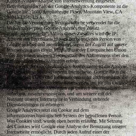
Kosten-Nutzen-Analyse von Internetwerbung eingesetzt.
Betreibergesellschaft der Google-Analytics-Komponente ist die
Google Inc., 1600 Amphitheatre Pkwy, Mountain View, CA
94043-1351, USA.
Der für die Verarbeitung Verantwortliche verwendet für die
Web-Analyse über Google Analytics den Zusatz
„_gat._anonymizeIp“. Mittels dieses Zusatzes wird die IP-
Adresse des Internetanschlusses der betroffenen Person von
Google gekürzt und anonymisiert, wenn der Zugriff auf unsere
Internetseiten aus einem Mitgliedstaat der Europäischen Union
oder aus einem anderen Vertragsstaat des Abkommens über den
Europäischen Wirtschaftsraum erfolgt.
Der Zweck der Google-Analytics-Komponente ist die Analyse
der Besucherströme auf unserer Internetseite. Google nutzt die
gewonnenen Daten und Informationen unter anderem dazu, die
Nutzung unserer Internetseite auszuwerten, um für uns Online-
Reports, welche die Aktivitäten auf unseren Internetseiten
aufzeigen, zusammenzustellen, und um weitere mit der
Nutzung unserer Internetseite in Verbindung stehende
Dienstleistungen zu erbringen.
Google Analytics setzt ein Cookie auf dem
informationstechnologischen System der betroffenen Person.
Was Cookies sind, wurde oben bereits erläutert. Mit Setzung
des Cookies wird Google eine Analyse der Benutzung unserer
Internetseite ermöglicht. Durch jeden Aufruf einer der