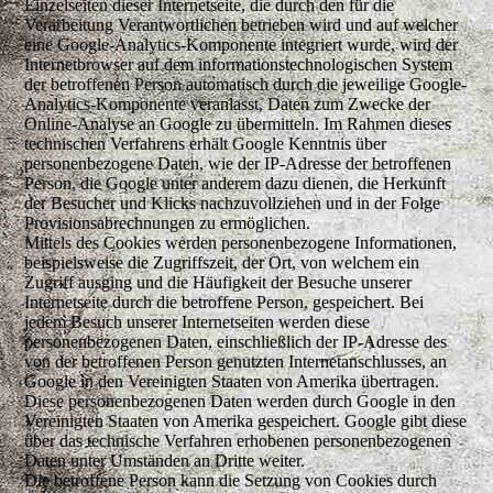
Einzelseiten dieser Internetseite, die durch den für die
Verarbeitung Verantwortlichen betrieben wird und auf welcher
eine Google-Analytics-Komponente integriert wurde, wird der
Internetbrowser auf dem informationstechnologischen System
der betroffenen Person automatisch durch die jeweilige Google-
Analytics-Komponente veranlasst, Daten zum Zwecke der
Online-Analyse an Google zu übermitteln. Im Rahmen dieses
technischen Verfahrens erhält Google Kenntnis über
personenbezogene Daten, wie der IP-Adresse der betroffenen
Person, die Google unter anderem dazu dienen, die Herkunft
der Besucher und Klicks nachzuvollziehen und in der Folge
Provisionsabrechnungen zu ermöglichen.
Mittels des Cookies werden personenbezogene Informationen,
beispielsweise die Zugriffszeit, der Ort, von welchem ein
Zugriff ausging und die Häufigkeit der Besuche unserer
Internetseite durch die betroffene Person, gespeichert. Bei
jedem Besuch unserer Internetseiten werden diese
personenbezogenen Daten, einschließlich der IP-Adresse des
von der betroffenen Person genutzten Internetanschlusses, an
Google in den Vereinigten Staaten von Amerika übertragen.
Diese personenbezogenen Daten werden durch Google in den
Vereinigten Staaten von Amerika gespeichert. Google gibt diese
über das technische Verfahren erhobenen personenbezogenen
Daten unter Umständen an Dritte weiter.
Die betroffene Person kann die Setzung von Cookies durch