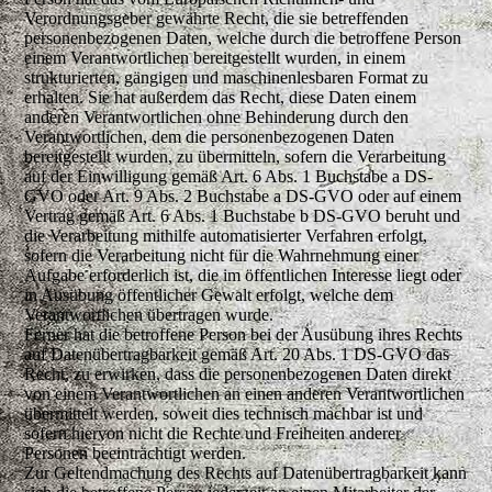
Verordnungsgeber gewährte Recht, die sie betreffenden
personenbezogenen Daten, welche durch die betroffene Person
einem Verantwortlichen bereitgestellt wurden, in einem
strukturierten, gängigen und maschinenlesbaren Format zu
erhalten. Sie hat außerdem das Recht, diese Daten einem
anderen Verantwortlichen ohne Behinderung durch den
Verantwortlichen, dem die personenbezogenen Daten
bereitgestellt wurden, zu übermitteln, sofern die Verarbeitung
auf der Einwilligung gemäß Art. 6 Abs. 1 Buchstabe a DS-
GVO oder Art. 9 Abs. 2 Buchstabe a DS-GVO oder auf einem
Vertrag gemäß Art. 6 Abs. 1 Buchstabe b DS-GVO beruht und
die Verarbeitung mithilfe automatisierter Verfahren erfolgt,
sofern die Verarbeitung nicht für die Wahrnehmung einer
Aufgabe erforderlich ist, die im öffentlichen Interesse liegt oder
in Ausübung öffentlicher Gewalt erfolgt, welche dem
Verantwortlichen übertragen wurde.
Ferner hat die betroffene Person bei der Ausübung ihres Rechts
auf Datenübertragbarkeit gemäß Art. 20 Abs. 1 DS-GVO das
Recht, zu erwirken, dass die personenbezogenen Daten direkt
von einem Verantwortlichen an einen anderen Verantwortlichen
übermittelt werden, soweit dies technisch machbar ist und
sofern hiervon nicht die Rechte und Freiheiten anderer
Personen beeinträchtigt werden.
Zur Geltendmachung des Rechts auf Datenübertragbarkeit kann