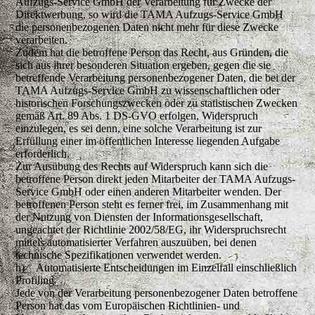
Aufzugs-Service GmbH der Verarbeitung für Zwecke der
Direktwerbung, so wird die TAMA Aufzugs-Service GmbH
die personenbezogenen Daten nicht mehr für diese Zwecke
verarbeiten.
Zudem hat die betroffene Person das Recht, aus Gründen, die
sich aus ihrer besonderen Situation ergeben, gegen die sie
betreffende Verarbeitung personenbezogener Daten, die bei der
TAMA Aufzugs-Service GmbH zu wissenschaftlichen oder
historischen Forschungszwecken oder zu statistischen Zwecken
gemäß Art. 89 Abs. 1 DS-GVO erfolgen, Widerspruch
einzulegen, es sei denn, eine solche Verarbeitung ist zur
Erfüllung einer im öffentlichen Interesse liegenden Aufgabe
erforderlich.
Zur Ausübung des Rechts auf Widerspruch kann sich die
betroffene Person direkt jeden Mitarbeiter der TAMA Aufzugs-
Service GmbH oder einen anderen Mitarbeiter wenden. Der
betroffenen Person steht es ferner frei, im Zusammenhang mit
der Nutzung von Diensten der Informationsgesellschaft,
ungeachtet der Richtlinie 2002/58/EG, ihr Widerspruchsrecht
mittels automatisierter Verfahren auszuüben, bei denen
technische Spezifikationen verwendet werden.
h) Automatisierte Entscheidungen im Einzelfall einschließlich
Profiling
Jede von der Verarbeitung personenbezogener Daten betroffene
Person hat das vom Europäischen Richtlinien- und