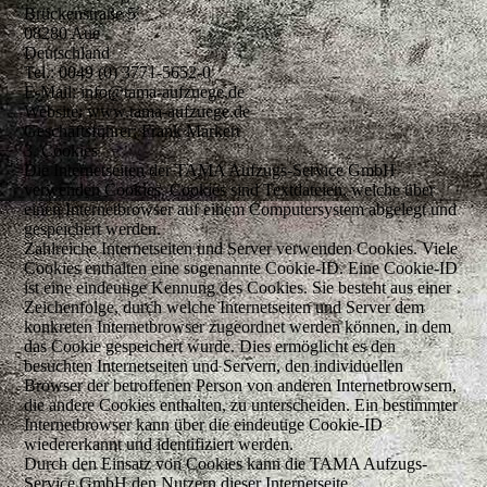
Brückenstraße 5
08280 Aue
Deutschland
Tel.: 0049 (0) 3771-5652-0
E-Mail: info@tama-aufzuege.de
Website: www.tama-aufzuege.de
Geschäftsführer: Frank Markert
3. Cookies
Die Internetseiten der TAMA Aufzugs-Service GmbH
verwenden Cookies. Cookies sind Textdateien, welche über
einen Internetbrowser auf einem Computersystem abgelegt und
gespeichert werden.
Zahlreiche Internetseiten und Server verwenden Cookies. Viele
Cookies enthalten eine sogenannte Cookie-ID. Eine Cookie-ID
ist eine eindeutige Kennung des Cookies. Sie besteht aus einer
Zeichenfolge, durch welche Internetseiten und Server dem
konkreten Internetbrowser zugeordnet werden können, in dem
das Cookie gespeichert wurde. Dies ermöglicht es den
besuchten Internetseiten und Servern, den individuellen
Browser der betroffenen Person von anderen Internetbrowsern,
die andere Cookies enthalten, zu unterscheiden. Ein bestimmter
Internetbrowser kann über die eindeutige Cookie-ID
wiedererkannt und identifiziert werden.
Durch den Einsatz von Cookies kann die TAMA Aufzugs-
Service GmbH den Nutzern dieser Internetseite