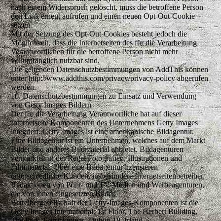
nach einem Widerspruch gelöscht, muss die betroffene Person
den Link erneut aufrufen und einen neuen Opt-Out-Cookie
setzen.
Mit der Setzung des Opt-Out-Cookies besteht jedoch die
Möglichkeit, dass die Internetseiten des für die Verarbeitung
Verantwortlichen für die betroffene Person nicht mehr
vollumfänglich nutzbar sind.
Die geltenden Datenschutzbestimmungen von AddThis können
unter http://www.addthis.com/privacy/privacy-policy abgerufen
werden.
10. Datenschutzbestimmungen zu Einsatz und Verwendung
von Getty Images Bildern
Der für die Verarbeitung Verantwortliche hat auf dieser
Internetseite Komponenten des Unternehmens Getty Images
integriert. Getty Images ist eine amerikanische Bildagentur.
Eine Bildagentur ist ein Unternehmen, welches auf dem Markt
Bilder und anderes Bildmaterial anbietet. Bildagenturen
vermarkten in der Regel Fotografien, Illustrationen und
Filmmaterial. Über eine Bildagentur lizensieren
unterschiedliche Kunden, insbesondere Internetseitenbetreiber,
Redaktionen von Print- und TV-Medien und Werbeagenturen,
die von ihnen eingesetzten Bilder.
Betreibergesellschaft der Getty-Images-Komponenten ist die
Getty Images International, 1st Floor, The Herbert Building,
The Park, Carrickmines, Dublin 18, Irland.