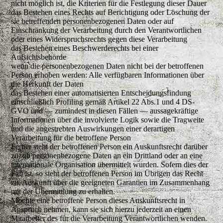
nicht möglich ist, die Kriterien für die Festlegung dieser Dauer
das Bestehen eines Rechts auf Berichtigung oder Löschung der
sie betreffenden personenbezogenen Daten oder auf
Einschränkung der Verarbeitung durch den Verantwortlichen
oder eines Widerspruchsrechts gegen diese Verarbeitung
das Bestehen eines Beschwerderechts bei einer
Aufsichtsbehörde
wenn die personenbezogenen Daten nicht bei der betroffenen
Person erhoben werden: Alle verfügbaren Informationen über
die Herkunft der Daten
das Bestehen einer automatisierten Entscheidungsfindung
einschließlich Profiling gemäß Artikel 22 Abs.1 und 4 DS-
GVO und — zumindest in diesen Fällen — aussagekräftige
Informationen über die involvierte Logik sowie die Tragweite
und die angestrebten Auswirkungen einer derartigen
Verarbeitung für die betroffene Person
Ferner steht der betroffenen Person ein Auskunftsrecht darüber
zu, ob personenbezogene Daten an ein Drittland oder an eine
internationale Organisation übermittelt wurden. Sofern dies der
Fall ist, so steht der betroffenen Person im Übrigen das Recht
zu, Auskunft über die geeigneten Garantien im Zusammenhang
mit der Übermittlung zu erhalten.
Möchte eine betroffene Person dieses Auskunftsrecht in
Anspruch nehmen, kann sie sich hierzu jederzeit an einen
Mitarbeiter des für die Verarbeitung Verantwortlichen wenden.