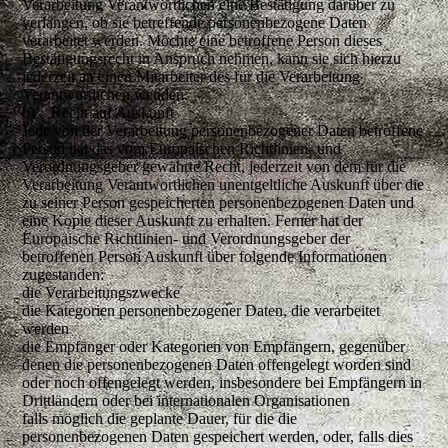
Verarbeitung Verantwortlichen eine Bestätigung darüber zu
verlangen, ob sie betreffende personenbezogene Daten
verarbeitet werden. Möchte eine betroffene Person dieses
Bestätigungsrecht in Anspruch nehmen, kann sie sich hierzu
jederzeit an einen Mitarbeiter des für die Verarbeitung
Verantwortlichen wenden.
b) Recht auf Auskunft
Jede von der Verarbeitung personenbezogener Daten betroffene
Person hat das vom Europäischen Richtlinien- und
Verordnungsgeber gewährte Recht, jederzeit von dem für die
Verarbeitung Verantwortlichen unentgeltliche Auskunft über die
zu seiner Person gespeicherten personenbezogenen Daten und
eine Kopie dieser Auskunft zu erhalten. Ferner hat der
Europäische Richtlinien- und Verordnungsgeber der
betroffenen Person Auskunft über folgende Informationen
zugestanden:
die Verarbeitungszwecke
die Kategorien personenbezogener Daten, die verarbeitet
werden
die Empfänger oder Kategorien von Empfängern, gegenüber
denen die personenbezogenen Daten offengelegt worden sind
oder noch offengelegt werden, insbesondere bei Empfängern in
Drittländern oder bei internationalen Organisationen
falls möglich die geplante Dauer, für die die
personenbezogenen Daten gespeichert werden, oder, falls dies