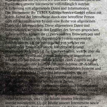
Funktionen unserer Internetseite vollumfänglich nutzbar.
4. Erfassung von allgemeinen Daten und Informationen
Die Internetseite der TAMA Aufzugs-Service GmbH erfasst mit
jedem Aufruf der Internetseite durch eine betroffene Person
oder ein automatisiertes System eine Reihe von allgemeinen
Daten und Informationen. Diese allgemeinen Daten und
Informationen werden in den Logfiles des Servers gespeichert.
Erfasst werden können die (1) verwendeten Browsertypen und
Versionen, (2) das vom zugreifenden System verwendete
Betriebssystem, (3) die Internetseite, von welcher ein
zugreifendes System auf unsere Internetseite gelangt
(sogenannte Referrer), (4) die Unterwebseiten, welche über ein
zugreifendes System auf unserer Internetseite angesteuert
werden, (5) das Datum und die Uhrzeit eines Zugriffs auf die
Internetseite, (6) eine Internet-Protokoll-Adresse (IP-Adresse),
(7) der Internet-Service-Provider des zugreifenden Systems und
(8) sonstige ähnliche Daten und Informationen, die der
Gefahrenabwehr im Falle von Angriffen auf unsere
informationstechnologischen Systeme dienen.
Bei der Nutzung dieser allgemeinen Daten und Informationen
zieht die TAMA Aufzugs-Service GmbH keine Rückschlüsse
auf die betroffene Person. Diese Informationen werden
vielmehr benötigt, um (1) die Inhalte unserer Internetseite
korrekt auszuliefern, (2) die Inhalte unserer Internetseite sowie