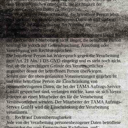
dem Verantwortlichen ermöglicht, die Richtigkeit der
personenbezogenen Daten zu überprüfen.
Die Verarbeitung ist unrechtmäßig, die betroffene Person lehnt
die Löschung der personenbezogenen Daten ab und verlangt
stattdessen die Einschränkung der Nutzung der
personenbezogenen Daten.
Der Verantwortliche benötigt die personenbezogenen Daten für
die Zwecke der Verarbeitung nicht länger, die betroffene Person
benötigt sie jedoch zur Geltendmachung, Ausübung oder
Verteidigung von Rechtsansprüchen.
Die betroffene Person hat Widerspruch gegen die Verarbeitung
gem. Art. 21 Abs. 1 DS-GVO eingelegt und es steht noch nicht
fest, ob die berechtigten Gründe des Verantwortlichen
gegenüber denen der betroffenen Person überwiegen.
Sofern eine der oben genannten Voraussetzungen gegeben ist
und eine betroffene Person die Einschränkung von
personenbezogenen Daten, die bei der TAMA Aufzugs-Service
GmbH gespeichert sind, verlangen möchte, kann sie sich hierzu
jederzeit an einen Mitarbeiter des für die Verarbeitung
Verantwortlichen wenden. Der Mitarbeiter der TAMA Aufzugs-
Service GmbH wird die Einschränkung der Verarbeitung
veranlassen.
f) Recht auf Datenübertragbarkeit
Jede von der Verarbeitung personenbezogener Daten betroffene
Person hat das vom Europäischen Richtlinien- und