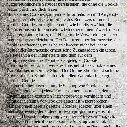
nutzerfreundlichere Services bereitstellen, die ohne die Cookie-
Setzung nicht möglich wären.
Mittels eines Cookies können die Informationen und Angebote
auf unserer Internetseite im Sinne des Benutzers optimiert
werden. Cookies ermöglichen uns, wie bereits erwähnt, die
Benutzer unserer Internetseite wiederzuerkennen. Zweck dieser
Wiedererkennung ist es, den Nutzern die Verwendung unserer
Internetseite zu erleichtern. Der Benutzer einer Internetseite, die
Cookies verwendet, muss beispielsweise nicht bei jedem
Besuch der Internetseite erneut seine Zugangsdaten eingeben,
weil dies von der Internetseite und dem auf dem
Computersystem des Benutzers abgelegten Cookie
übernommen wird. Ein weiteres Beispiel ist das Cookie eines
Warenkorbes im Online-Shop. Der Online-Shop merkt sich die
Artikel, die ein Kunde in den virtuellen Warenkorb gelegt hat,
über ein Cookie.
Die betroffene Person kann die Setzung von Cookies durch
unsere Internetseite jederzeit mittels einer entsprechenden
Einstellung des genutzten Internetbrowsers verhindern und
damit der Setzung von Cookies dauerhaft widersprechen.
Ferner können bereits gesetzte Cookies jederzeit über einen
Internetbrowser oder andere Softwareprogramme gelöscht
werden. Dies ist in allen gängigen Internetbrowsern möglich.
Deaktiviert die betroffene Person die Setzung von Cookies in
dem genutzten Internetbrowser, sind unter Umständen nicht alle