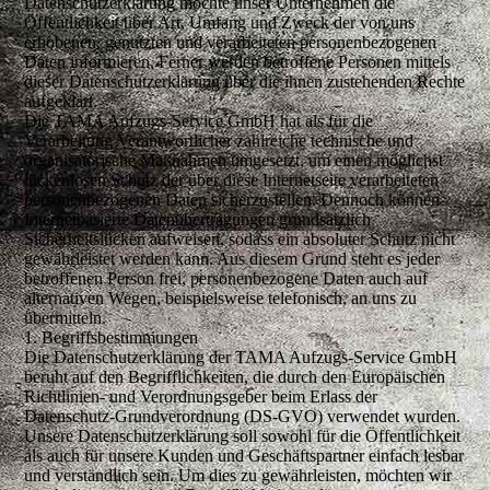
Datenschutzerklärung möchte unser Unternehmen die
Öffentlichkeit über Art, Umfang und Zweck der von uns
erhobenen, genutzten und verarbeiteten personenbezogenen
Daten informieren. Ferner werden betroffene Personen mittels
dieser Datenschutzerklärung über die ihnen zustehenden Rechte
aufgeklärt.
Die TAMA Aufzugs-Service GmbH hat als für die
Verarbeitung Verantwortlicher zahlreiche technische und
organisatorische Maßnahmen umgesetzt, um einen möglichst
lückenlosen Schutz der über diese Internetseite verarbeiteten
personenbezogenen Daten sicherzustellen. Dennoch können
Internetbasierte Datenübertragungen grundsätzlich
Sicherheitslücken aufweisen, sodass ein absoluter Schutz nicht
gewährleistet werden kann. Aus diesem Grund steht es jeder
betroffenen Person frei, personenbezogene Daten auch auf
alternativen Wegen, beispielsweise telefonisch, an uns zu
übermitteln.
1. Begriffsbestimmungen
Die Datenschutzerklärung der TAMA Aufzugs-Service GmbH
beruht auf den Begrifflichkeiten, die durch den Europäischen
Richtlinien- und Verordnungsgeber beim Erlass der
Datenschutz-Grundverordnung (DS-GVO) verwendet wurden.
Unsere Datenschutzerklärung soll sowohl für die Öffentlichkeit
als auch für unsere Kunden und Geschäftspartner einfach lesbar
und verständlich sein. Um dies zu gewährleisten, möchten wir