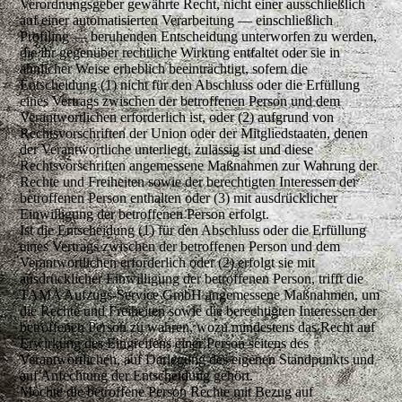
Verordnungsgeber gewährte Recht, nicht einer ausschließlich
auf einer automatisierten Verarbeitung — einschließlich
Profiling — beruhenden Entscheidung unterworfen zu werden,
die ihr gegenüber rechtliche Wirkung entfaltet oder sie in
ähnlicher Weise erheblich beeinträchtigt, sofern die
Entscheidung (1) nicht für den Abschluss oder die Erfüllung
eines Vertrags zwischen der betroffenen Person und dem
Verantwortlichen erforderlich ist, oder (2) aufgrund von
Rechtsvorschriften der Union oder der Mitgliedstaaten, denen
der Verantwortliche unterliegt, zulässig ist und diese
Rechtsvorschriften angemessene Maßnahmen zur Wahrung der
Rechte und Freiheiten sowie der berechtigten Interessen der
betroffenen Person enthalten oder (3) mit ausdrücklicher
Einwilligung der betroffenen Person erfolgt.
Ist die Entscheidung (1) für den Abschluss oder die Erfüllung
eines Vertrags zwischen der betroffenen Person und dem
Verantwortlichen erforderlich oder (2) erfolgt sie mit
ausdrücklicher Einwilligung der betroffenen Person, trifft die
TAMA Aufzugs-Service GmbH angemessene Maßnahmen, um
die Rechte und Freiheiten sowie die berechtigten Interessen der
betroffenen Person zu wahren, wozu mindestens das Recht auf
Erwirkung des Eingreifens einer Person seitens des
Verantwortlichen, auf Darlegung des eigenen Standpunkts und
auf Anfechtung der Entscheidung gehört.
Möchte die betroffene Person Rechte mit Bezug auf